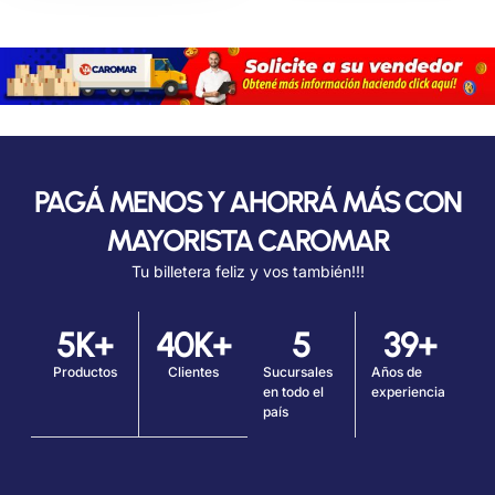
PAGÁ MENOS Y AHORRÁ MÁS CON
MAYORISTA CAROMAR
Tu billetera feliz y vos también!!!
5
K+
40
K+
5
39
+
Productos
Clientes
Sucursales
Años de
en todo el
experiencia
país