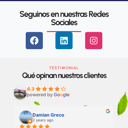
Seguinos en nuestras Redes
Sociales
F
L
I
a
i
n
c
n
s
e
k
t
b
e
a
TESTIMONIAL
Qué opinan nuestros clientes
o
d
g
o
i
r
4.3
k
n
a
powered by
G
o
o
g
l
e
m
Damian Greco
2 years ago