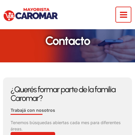
Ir
al
contenido
Contacto
¿Querés formar parte de la familia
Caromar?
Trabajá con nosotros
Tenemos búsquedas abiertas cada mes para diferentes
áreas.